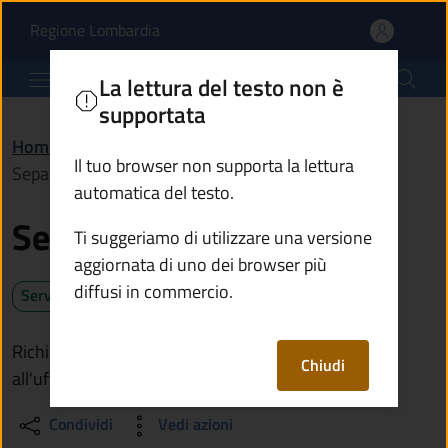
Separazione e divorzio 
Vai al contenuto principale
(apre in un'altra scheda).
Regione Lombardia
Comune di Paspardo
La lettura del testo non è
supportata
Home
/
Servizi
/
Anagrafe e stato civile
/
Il tuo browser non supporta la lettura
Separazione e divorzio
automatica del testo.
Separazione e divorzio
Ti suggeriamo di utilizzare una versione
aggiornata di uno dei browser più
diffusi in commercio.
Servizio attivo
Richiedi la separazione o il divorzio rivolgendoti
Chiudi
all'ufficio di stato civile del Comune
Condividi
Vedi azioni