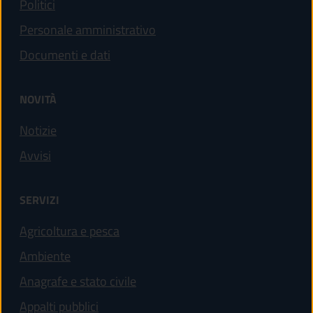
Politici
Personale amministrativo
Documenti e dati
NOVITÀ
Notizie
Avvisi
SERVIZI
Agricoltura e pesca
Ambiente
Anagrafe e stato civile
Appalti pubblici