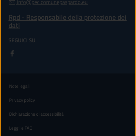
info@pec.comunepaspardo.eu
Rpd - Responsabile della protezione dei
dati
SEGUICI SU
Note legali
Privacy policy
(apre in un'altra scheda).
Dichiarazione di accessibilità
Leggi le FAQ