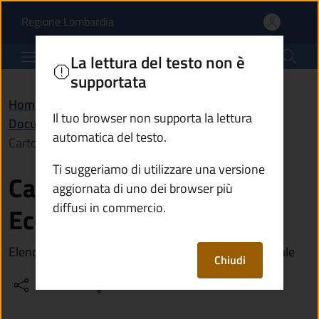
Cartografia Trasporti Ec
Vai al contenuto principale
(apre in un'altra scheda).
Regione Lombardia
Comune di Paspardo
La lettura del testo non è
supportata
Home
/
Amministrazione
/
Documenti e dati
/
Il tuo browser non supporta la lettura
Documento (tecnico) di supporto
/
automatica del testo.
Cartografia Trasporti Eccezionali
Ti suggeriamo di utilizzare una versione
Cartografia Trasporti
aggiornata di uno dei browser più
diffusi in commercio.
Eccezionali
Elenco delle strade percorribili sul territorio comunale
Chiudi
Condividi
Vedi azioni