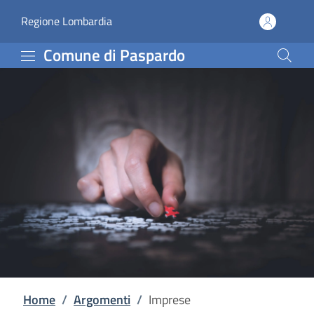
Imprese | Comune di Pa
Vai al contenuto principale
(apre in un'altra scheda).
Regione Lombardia
Comune di Paspardo
Home
/
Argomenti
/
Imprese