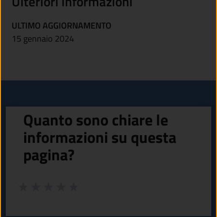
Ulteriori informazioni
ULTIMO AGGIORNAMENTO
15 gennaio 2024
Quanto sono chiare le
informazioni su questa
pagina?
Valuta da 1 a 5 stelle la pagina
Valuta 1 stelle su 5
Valuta 2 stelle su 5
Valuta 3 stelle su 5
Valuta 4 stelle su 5
Valuta 5 stelle su 5