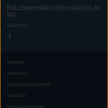
Rpd - Responsabile della protezione dei
dati
SEGUICI SU
Note legali
Privacy policy
(apre in un'altra scheda).
Dichiarazione di accessibilità
Leggi le FAQ
Segnalazione disservizio