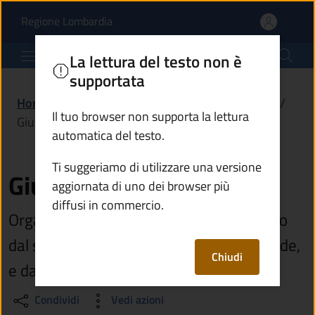
Giunta comunale | Comu
Vai al contenuto principale
(apre in un'altra scheda).
Regione Lombardia
Comune di Paspardo
La lettura del testo non è
supportata
Home
/
Amministrazione
/
Organi di governo
/
Il tuo browser non supporta la lettura
Giunta comunale
automatica del testo.
Ti suggeriamo di utilizzare una versione
Giunta comunale
aggiornata di uno dei browser più
diffusi in commercio.
Organo di governo del Comune composto
dal sindaco o dalla sindaca, che la presiede,
Chiudi
e dagli assessori
Condividi
Vedi azioni